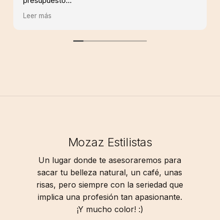
presupuesto
Los productos son de calidad, se nota en la
Leer más
duración de los tintes sin amoniaco. Si buscas
profesionalidad aqui la encuentras
Mozaz Estilistas
Un lugar donde te asesoraremos para
sacar tu belleza natural, un café, unas
risas, pero siempre con la seriedad que
implica una profesión tan apasionante.
¡Y mucho color! :)