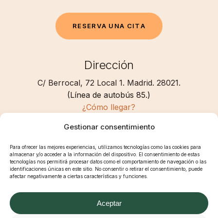
R
E
S
E
R
V
A
U
N
A
C
I
T
A
Dirección
C/ Berrocal, 72 Local 1. Madrid. 28021.
(Línea de autobús 85.)
¿Cómo llegar?
Gestionar consentimiento
Contacto
Para ofrecer las mejores experiencias, utilizamos tecnologías como las cookies para
almacenar y/o acceder a la información del dispositivo. El consentimiento de estas
+34 91 505 74 90
tecnologías nos permitirá procesar datos como el comportamiento de navegación o las
identificaciones únicas en este sitio. No consentir o retirar el consentimiento, puede
contacto@mozazestilistas.com
afectar negativamente a ciertas características y funciones.
Aceptar